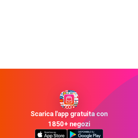
Scarica l'app gratuita con
1850+ negozi