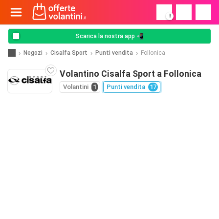
!
Scarica la nostra app 📲
Negozi
Cisalfa Sport
Punti vendita
Follonica
Volantino Cisalfa Sport a Follonica
Volantini
1
Punti vendita
17