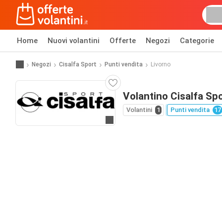
Home
Nuovi volantini
Offerte
Negozi
Categorie
Negozi
Cisalfa Sport
Punti vendita
Livorno
Volantino Cisalfa Spo
Volantini
1
Punti vendita
17
Vai al sito web