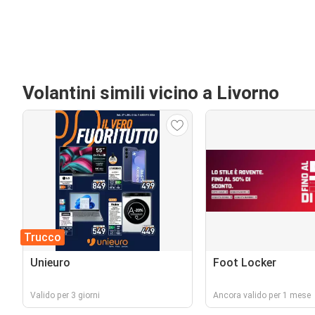
Volantini simili vicino a Livorno
Trucco
Unieuro
Foot Locker
Valido per 3 giorni
Ancora valido per 1 mese