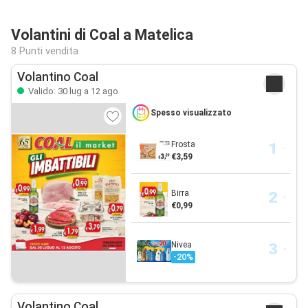
Volantini di Coal a Matelica
8 Punti vendita
Volantino Coal
Valido: 30 lug a 12 ago
Spesso visualizzato
Frosta
€3,59
Birra
€0,99
Nivea
-20%
Volantino Coal