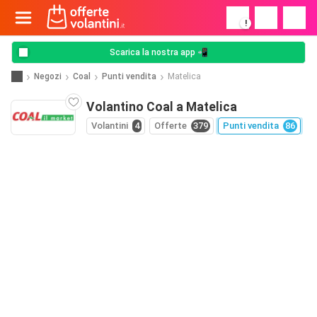
!
Scarica la nostra app 📲
Negozi
Coal
Punti vendita
Matelica
Volantino Coal a Matelica
Volantini
4
Offerte
379
Punti vendita
86