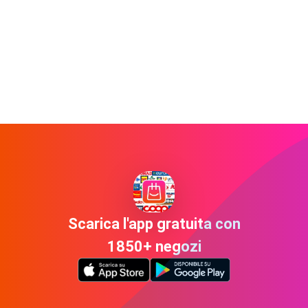
Scarica l'app gratuita con
1850+ negozi