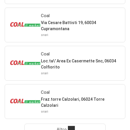
Coal
Via Cesare Battisti 19, 60034
Cupramontana
orari
Coal
Loc.ta\' Area Ex Casermette Snc, 06034
Colfiorito
orari
Coal
Fraz.torre Calzolari, 06024 Torre
Calzolari
orari
Altro