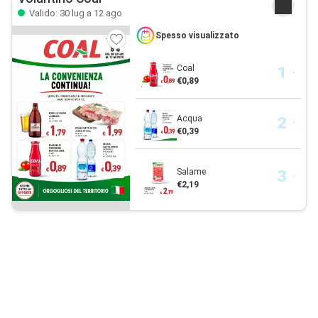
Valido: 30 lug a 12 ago
Spesso visualizzato
Coal
€0,89
Acqua
€0,39
Salame
€2,19