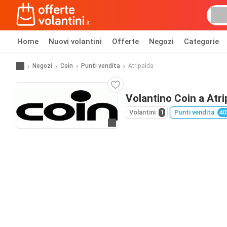
Home
Nuovi volantini
Offerte
Negozi
Categorie
Negozi
Coin
Punti vendita
Atripalda
Volantino Coin a Atri
Volantini
1
Punti vendita
40
Vai al sito web