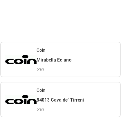
Coin
Mirabella Eclano
orari
Coin
84013 Cava de' Tirreni
orari