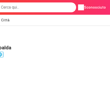
Sconosciuto
Città
palda
3