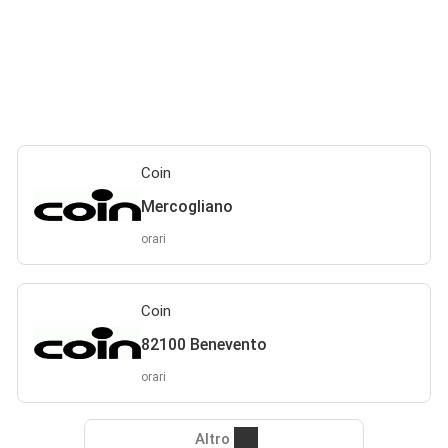
Coin
Mercogliano
orari
Coin
82100 Benevento
orari
Altro