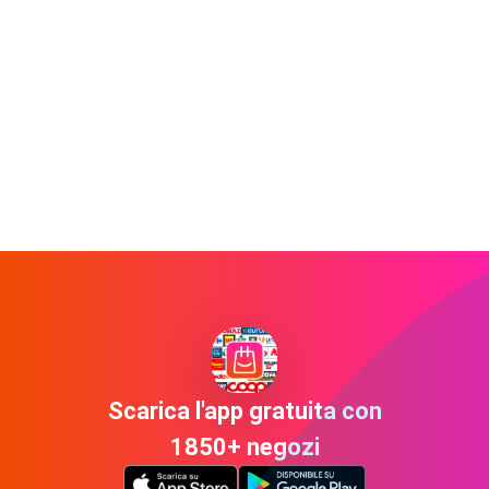
Scarica l'app gratuita con
1850+ negozi