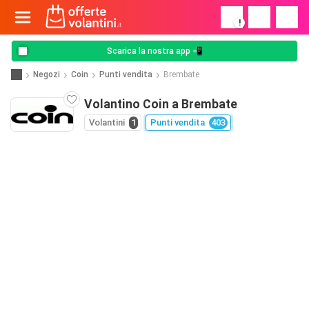
!
Scarica la nostra app 📲
Negozi
Coin
Punti vendita
Brembate
Volantino Coin a Brembate
Volantini
1
Punti vendita
403