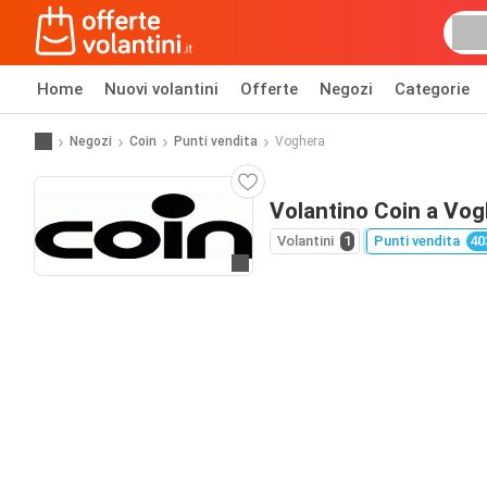
Home
Nuovi volantini
Offerte
Negozi
Categorie
Negozi
Coin
Punti vendita
Voghera
Volantino Coin a Vog
Volantini
1
Punti vendita
40
Vai al sito web