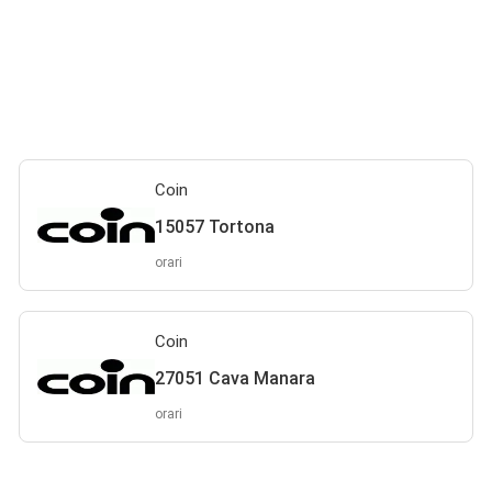
Coin
15057 Tortona
orari
Coin
27051 Cava Manara
orari