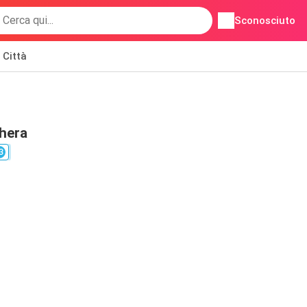
Sconosciuto
Città
hera
3