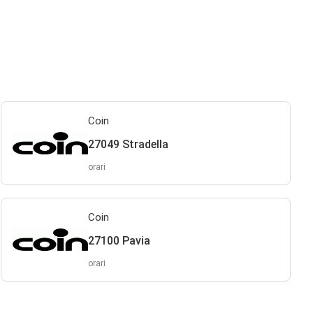
Coin
27049 Stradella
orari
Coin
27100 Pavia
orari