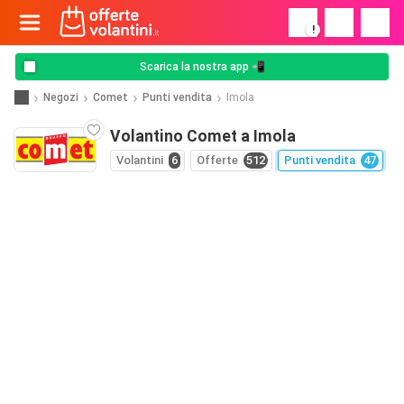
!
Scarica la nostra app 📲
Negozi
Comet
Punti vendita
Imola
Volantino Comet a Imola
Volantini
6
Offerte
512
Punti vendita
47