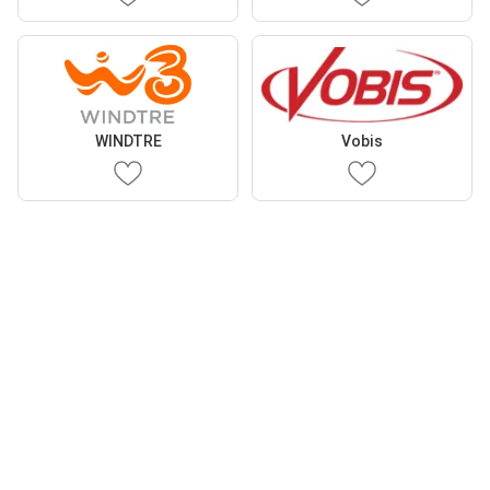
WINDTRE
Vobis