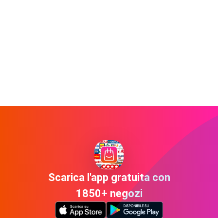
Scarica l'app gratuita con
1850+ negozi