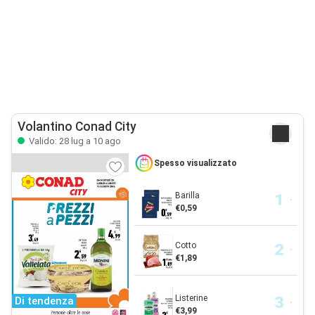
Volantino Conad City
Valido: 28 lug a 10 ago
Spesso visualizzato
Barilla
€0,59
Cotto
€1,89
Listerine
Di tendenza
€3,99