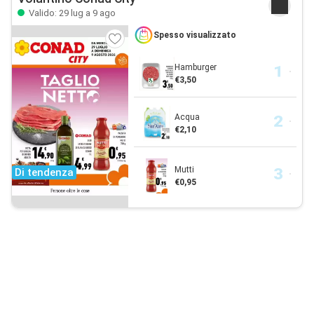
Valido: 29 lug a 9 ago
Spesso visualizzato
Hamburger
€3,50
Acqua
€2,10
Mutti
Di tendenza
€0,95