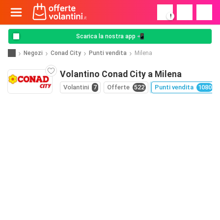
!
Scarica la nostra app 📲
Negozi
Conad City
Punti vendita
Milena
Volantino Conad City a Milena
Volantini
7
Offerte
522
Punti vendita
1080