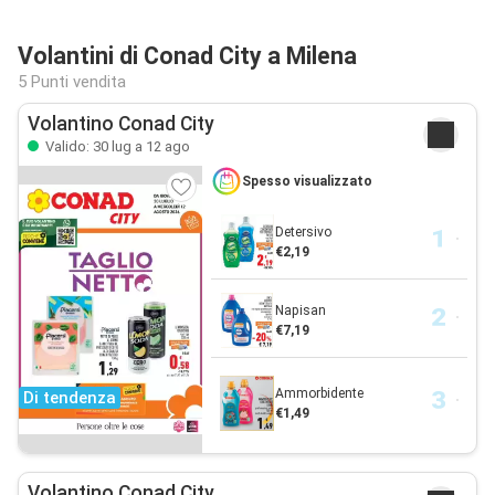
Volantini di Conad City a Milena
5 Punti vendita
Volantino Conad City
Valido: 30 lug a 12 ago
Spesso visualizzato
Detersivo
€2,19
Napisan
€7,19
Ammorbidente
Di tendenza
€1,49
Volantino Conad City