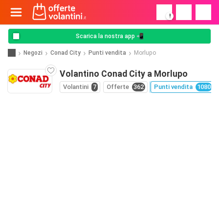
!
Scarica la nostra app 📲
Negozi
Conad City
Punti vendita
Morlupo
Volantino Conad City a Morlupo
Volantini
7
Offerte
362
Punti vendita
1080