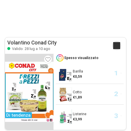
Volantino Conad City
Valido: 28 lug a 10 ago
Spesso visualizzato
Barilla
€0,59
Cotto
€1,89
Listerine
Di tendenza
€3,99