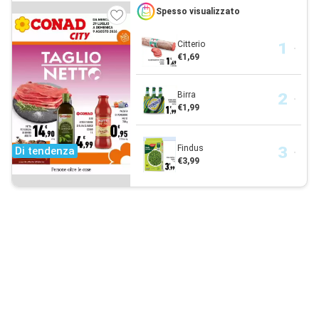
Spesso visualizzato
Citterio
€1,69
Birra
€1,99
Findus
Di tendenza
€3,99