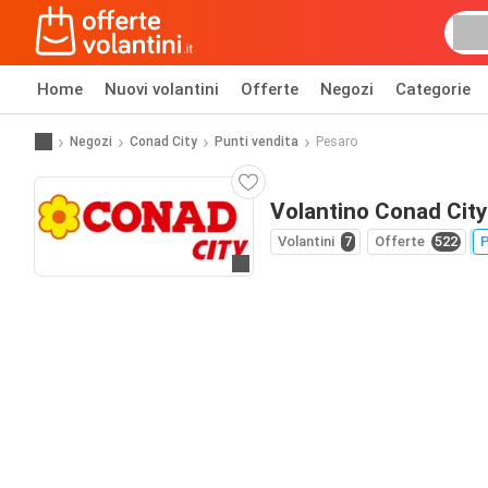
Home
Nuovi volantini
Offerte
Negozi
Categorie
Negozi
Conad City
Punti vendita
Pesaro
Volantino Conad City
Volantini
7
Offerte
522
P
Vai al sito web