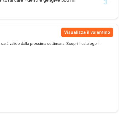
e total care - denti e gengive 500 ml
Visualizza il volantino
 sarà valido dalla prossima settimana. Scopri il catalogo in