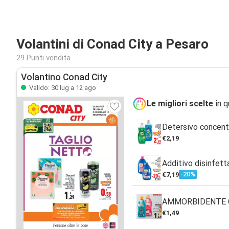
Volantini di Conad City a Pesaro
29 Punti vendita
Volantino Conad City
Valido: 30 lug a 12 ago
Le migliori scelte
in q
Detersivo concentr
€2,19
Additivo disinfett
-20%
€7,19
AMMORBIDENTE 
€1,49