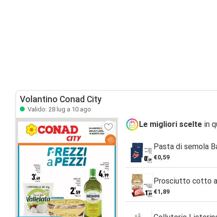
Volantino Conad City
Valido: 28 lug a 10 ago
Le migliori scelte
in q
Pasta di semola Ba
€0,59
Prosciutto cotto al
€1,89