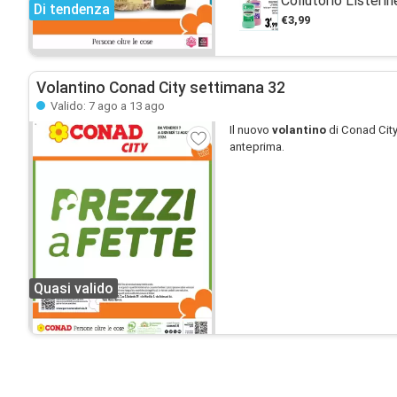
Collutorio Listerin
Di tendenza
€3,99
Volantino Conad City settimana 32
Valido: 7 ago a 13 ago
Il nuovo
volantino
di Conad City
anteprima.
Quasi valido