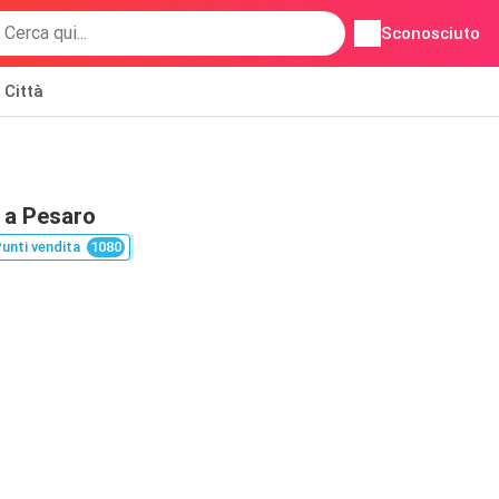
Sconosciuto
Città
 a Pesaro
unti vendita
1080