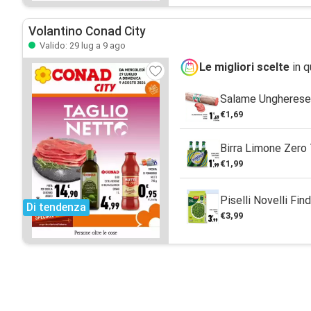
Volantino Conad City
Valido: 29 lug a 9 ago
Le migliori scelte
in q
Salame Ungherese 
€1,69
Birra Limone Zero 
€1,99
Piselli Novelli Fi
Di tendenza
€3,99