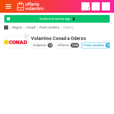
!
Scarica la nostra app 📲
Negozi
Conad
Punti vendita
Oderzo
Volantino Conad a Oderzo
Volantini
12
Offerte
1306
Punti vendita
1830