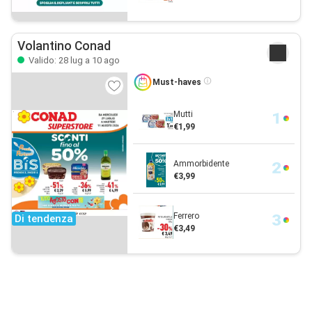
Volantino Conad
Valido: 28 lug a 10 ago
Must-haves
Mutti
€1,99
Ammorbidente
€3,99
Ferrero
Di tendenza
€3,49