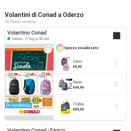
Volantini di Conad a Oderzo
16 Punti vendita
Volantino Conad
Valido: 17 lug a 30 set
Spesso visualizzato
Zaino
€5,90
Seven
€44,90
Trolley
Di tendenza
€49,90
Volantino Conad | Etnico