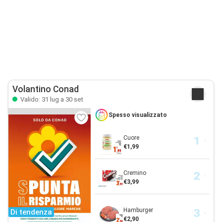
Volantino Conad
Valido: 31 lug a 30 set
Spesso visualizzato
Cuore
€1,99
Cremino
€3,99
Hamburger
Di tendenza
€2,90