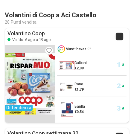
Volantini di Coop a Aci Castello
28 Punti vendita
Volantino Coop
Valido: 6 ago a 19 ago
Must-haves
Galbani
€2,09
Rana
€1,79
Barilla
Di tendenza
€0,54
Volantino Coop settimana 32