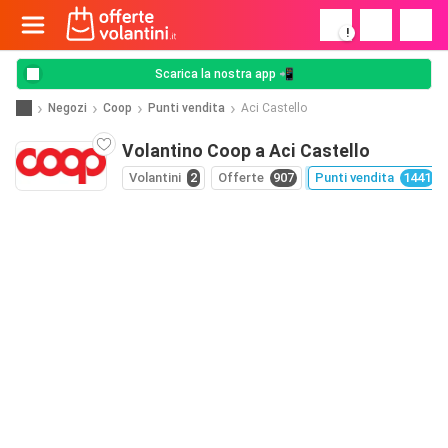
!
Scarica la nostra app 📲
Negozi
Coop
Punti vendita
Aci Castello
Volantino Coop a Aci Castello
Volantini
2
Offerte
907
Punti vendita
1441