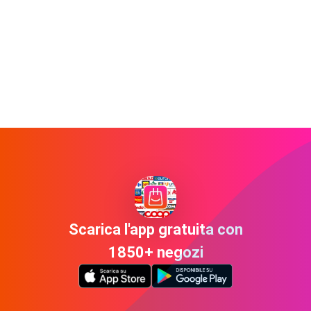
Scarica l'app gratuita con
1850+ negozi