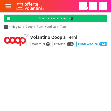
!
Scarica la nostra app 📲
Negozi
Coop
Punti vendita
Terni
Volantino Coop a Terni
Volantini
2
Offerte
906
Punti vendita
1441