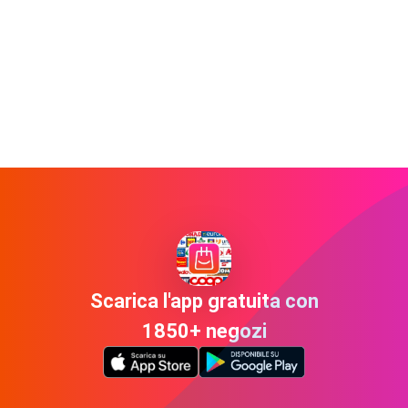
Scarica l'app gratuita con
1850+ negozi