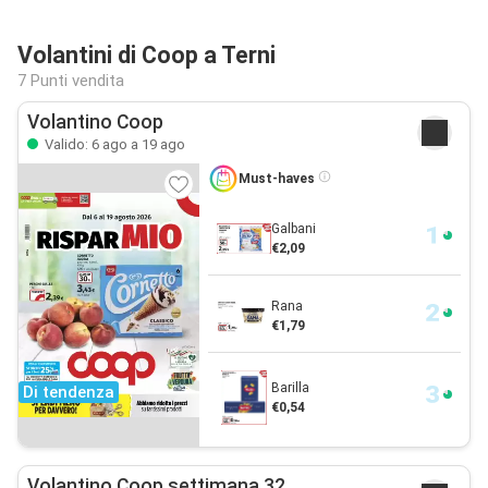
Volantini di Coop a Terni
7 Punti vendita
Volantino Coop
Valido: 6 ago a 19 ago
Must-haves
Galbani
€2,09
Rana
€1,79
Barilla
Di tendenza
€0,54
Volantino Coop settimana 32