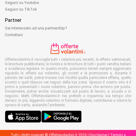
Seguici su Youtube
Seguici su TikTok
Partner
Sei interessato ad una partnership?
Contattaci
Offertevolantini.it raccoglie tutti i volantini più recenti, le offerte settimanali,
le brochure pubblicitarie, le riviste e le brochure di tutti i punti vendita italiani
a scadenza regolare. In questo modo, possiamo tenerti sempre aggiornato
riguardo le offerte sui volantini, gli sconti e le promozioni e, durante il
periodo dei saldi, potrai trovare con facilità quella particolare offerta, quello
sconto o quel ribasso nei negozi della tua zona. Spesso il nostro sito è il
primo a presentarti i nuovi volantini, persino prima che arrivino per posta.
Ovviamente, potrai anche visualizzarli sul posto di lavoro, a scuola o in
negozio. Metti Offertevolantini.it nei preferiti e risparmia sia tempo che
denaro. In più, leggendo volantini in formato digitale, contribuirai a ridurre lo
spreco di carta, aiutando l'ambiente.
Tutti i diritti riservati © Offertevolantini.it 2026 |
Disclaimer
|
Termini e