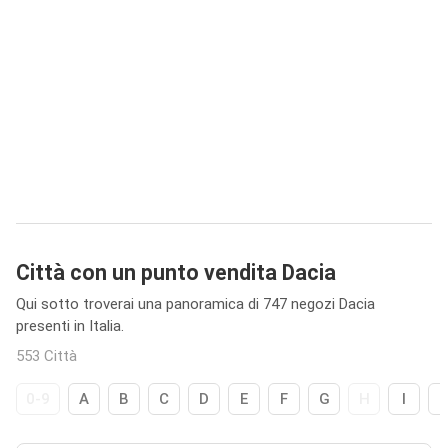
Città con un punto vendita Dacia
Qui sotto troverai una panoramica di 747 negozi Dacia
presenti in Italia.
553 Città
0-9
A
B
C
D
E
F
G
H
I