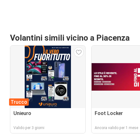
Volantini simili vicino a Piacenza
Trucco
Unieuro
Foot Locker
Valido per 3 giorni
Ancora valido per 1 mese