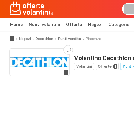
Home
Nuovi volantini
Offerte
Negozi
Categorie
Negozi
Decathlon
Punti vendita
Piacenza
Volantino Decathlon 
Volantini
Offerte
1
Punti 
Vai al sito web