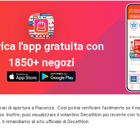
ica l'app gratuita con
1850+ negozi
vi orari di apertura a Piacenza . Così potrai verificare facilmente se i
e. Inoltre, puoi visualizzare il volantino Decathlon più recente con tut
 ti rimandiamo al sito ufficiale di Decathlon.