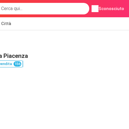
Sconosciuto
Città
a Piacenza
vendita
156