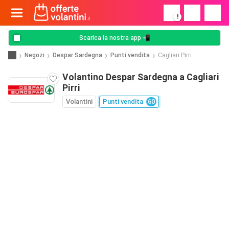
!
Scarica la nostra app 📲
Negozi
Despar Sardegna
Punti vendita
Cagliari Pirri
Volantino Despar Sardegna a Cagliari
Pirri
Volantini
Punti vendita
60