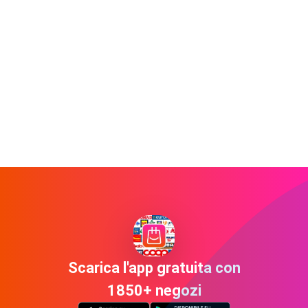
Scarica l'app gratuita con
1850+ negozi