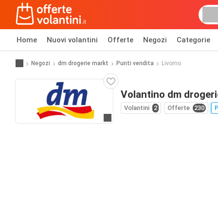
Home
Nuovi volantini
Offerte
Negozi
Categorie
Negozi
dm drogerie markt
Punti vendita
Livorno
Volantino dm drogeri
Volantini
2
Offerte
230
P
Vai al sito web