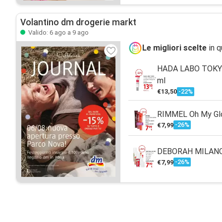
Volantino dm drogerie markt
Valido: 6 ago a 9 ago
Le migliori scelte
in q
HADA LABO TOKYO c
ml
-22%
€13,50
RIMMEL Oh My Glo
-26%
€7,99
DEBORAH MILANO Fo
-26%
€7,99