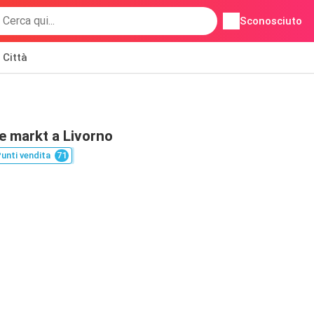
Sconosciuto
Città
e markt a Livorno
unti vendita
71