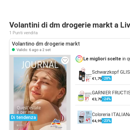
Volantini di dm drogerie markt a Li
1 Punti vendita
Volantino dm drogerie markt
Valido: 6 ago a 2 set
Le migliori scelte
in q
Schwarzkopf GLIS
-28%
€1,79
GARNIER FRUCTIS 
-24%
€3,79
Coloreria ITALIANA
Di tendenza
-23%
€4,99