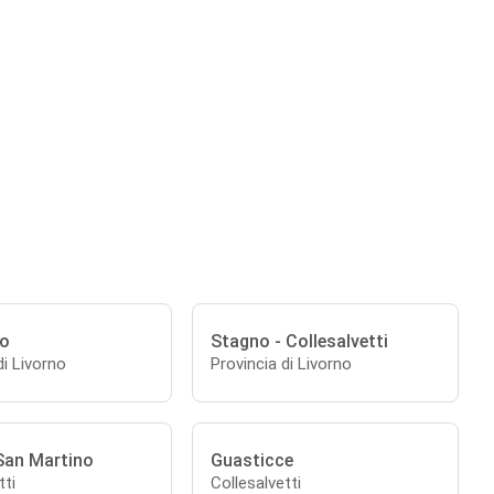
no
Stagno - Collesalvetti
di Livorno
Provincia di Livorno
San Martino
Guasticce
tti
Collesalvetti