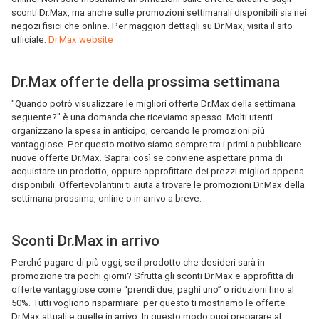
sconti Dr.Max, ma anche sulle promozioni settimanali disponibili sia nei
negozi fisici che online. Per maggiori dettagli su Dr.Max, visita il sito
ufficiale:
Dr.Max website
Dr.Max offerte della prossima settimana
"Quando potrò visualizzare le migliori offerte Dr.Max della settimana
seguente?" è una domanda che riceviamo spesso. Molti utenti
organizzano la spesa in anticipo, cercando le promozioni più
vantaggiose. Per questo motivo siamo sempre tra i primi a pubblicare
nuove offerte Dr.Max. Saprai così se conviene aspettare prima di
acquistare un prodotto, oppure approfittare dei prezzi migliori appena
disponibili. Offertevolantini ti aiuta a trovare le promozioni Dr.Max della
settimana prossima, online o in arrivo a breve.
Sconti Dr.Max in arrivo
Perché pagare di più oggi, se il prodotto che desideri sarà in
promozione tra pochi giorni? Sfrutta gli sconti Dr.Max e approfitta di
offerte vantaggiose come “prendi due, paghi uno” o riduzioni fino al
50%. Tutti vogliono risparmiare: per questo ti mostriamo le offerte
Dr.Max attuali e quelle in arrivo. In questo modo puoi preparare al