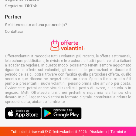
Seguici su TikTok
Partner
Sei interessato ad una partnership?
Contattaci
Offertevolantini.it raccoglie tutti i volantini più recenti, le offerte settimanali,
le brochure pubblicitarie, le riviste e le brochure di tutti i punti vendita italiani
a scadenza regolare. In questo modo, possiamo tenerti sempre aggiornato
riguardo le offerte sui volantini, gli sconti e le promozioni e, durante il
periodo dei saldi, potrai trovare con facilità quella particolare offerta, quello
sconto o quel ribasso nei negozi della tua zona. Spesso il nostro sito è il
primo a presentarti i nuovi volantini, persino prima che arrivino per posta.
Ovviamente, potrai anche visualizzarli sul posto di lavoro, a scuola o in
negozio. Metti Offertevolantini.it nei preferiti e risparmia sia tempo che
denaro. In più, leggendo volantini in formato digitale, contribuirai a ridurre lo
spreco di carta, aiutando l'ambiente.
Tutti i diritti riservati © Offertevolantini.it 2026 |
Disclaimer
|
Termini e