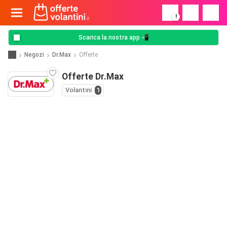
!
Scarica la nostra app 📲
Negozi
Dr.Max
Offerte
Offerte Dr.Max
Volantini
1