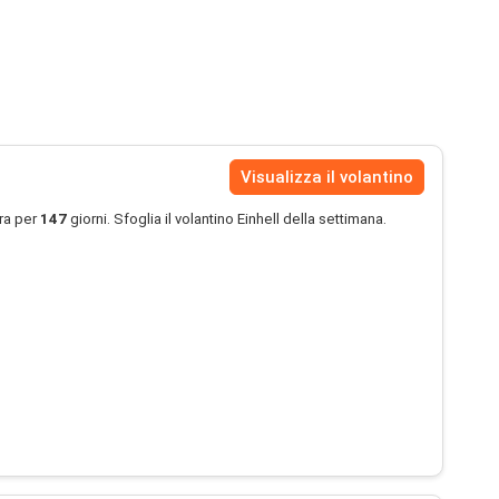
Visualizza il volantino
ra per
147
giorni. Sfoglia il volantino Einhell della settimana.