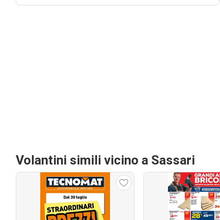
Volantini simili vicino a Sassari