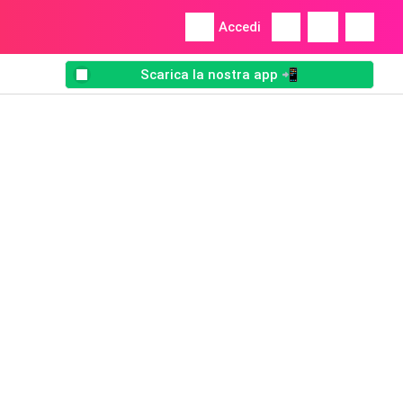
Accedi
Scarica la nostra app 📲