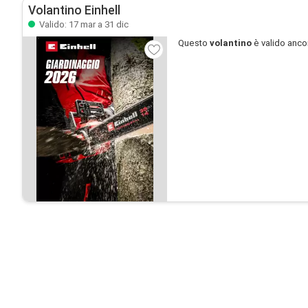
Volantino Einhell
Valido: 17 mar a 31 dic
Questo
volantino
è valido anco