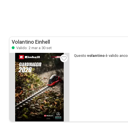
Volantino Einhell
Valido: 2 mar a 30 set
Questo
volantino
è valido anco