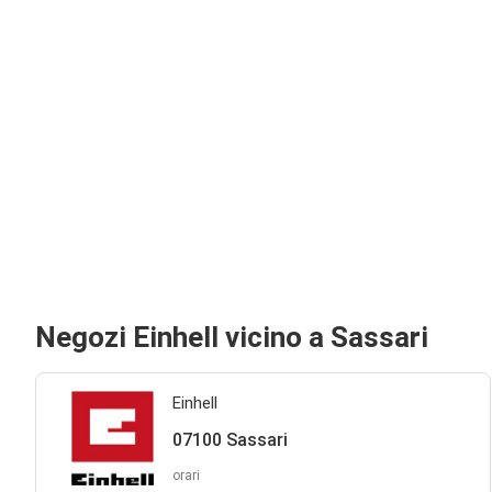
Negozi Einhell vicino a Sassari
Einhell
07100 Sassari
orari