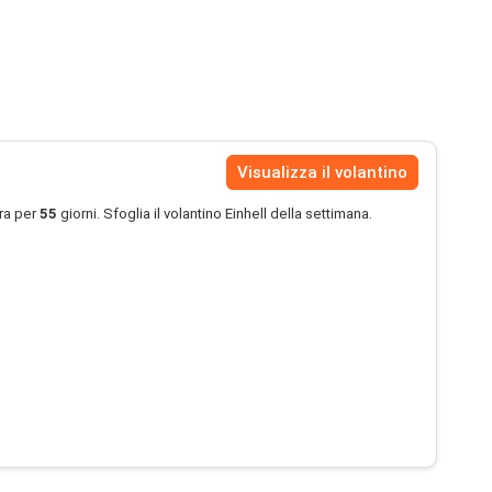
Visualizza il volantino
ra per
55
giorni. Sfoglia il volantino Einhell della settimana.