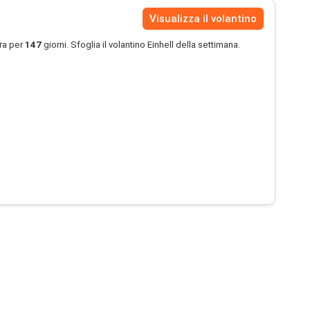
Visualizza il volantino
ra per
147
giorni. Sfoglia il volantino Einhell della settimana.