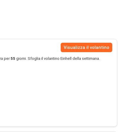
Visualizza il volantino
ra per
55
giorni. Sfoglia il volantino Einhell della settimana.