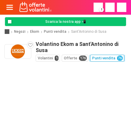
!
Scarica la nostra app 📲
Negozi
Ekom
Punti vendita
Sant'Antonino di Susa
Volantino Ekom a Sant'Antonino di
Susa
Volantini
1
Offerte
176
Punti vendita
76