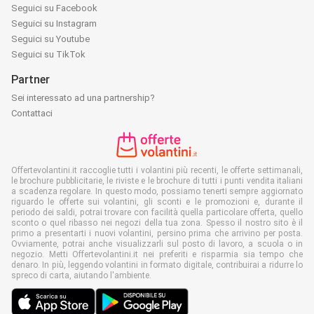
Seguici su Facebook
Seguici su Instagram
Seguici su Youtube
Seguici su TikTok
Partner
Sei interessato ad una partnership?
Contattaci
Offertevolantini.it raccoglie tutti i volantini più recenti, le offerte settimanali,
le brochure pubblicitarie, le riviste e le brochure di tutti i punti vendita italiani
a scadenza regolare. In questo modo, possiamo tenerti sempre aggiornato
riguardo le offerte sui volantini, gli sconti e le promozioni e, durante il
periodo dei saldi, potrai trovare con facilità quella particolare offerta, quello
sconto o quel ribasso nei negozi della tua zona. Spesso il nostro sito è il
primo a presentarti i nuovi volantini, persino prima che arrivino per posta.
Ovviamente, potrai anche visualizzarli sul posto di lavoro, a scuola o in
negozio. Metti Offertevolantini.it nei preferiti e risparmia sia tempo che
denaro. In più, leggendo volantini in formato digitale, contribuirai a ridurre lo
spreco di carta, aiutando l'ambiente.