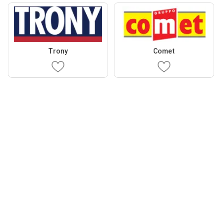
Trony
Comet