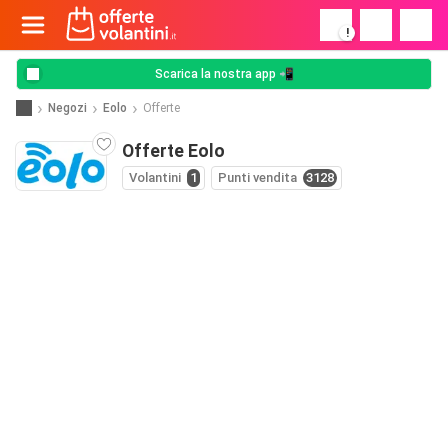
!
Scarica la nostra app 📲
Negozi
Eolo
Offerte
Offerte Eolo
Volantini
1
Punti vendita
3128