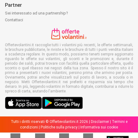
Partner
Sei interessato ad una partnership?
Contattaci
Offertevolantini.it raccoglie tutti i volantini più recenti, le offerte settimanali,
le brochure pubblicitarie, le riviste e le brochure di tutti i punti vendita italiani
a scadenza regolare. In questo modo, possiamo tenerti sempre aggiornato
riguardo le offerte sui volantini, gli sconti e le promozioni e, durante il
periodo dei saldi, potrai trovare con facilità quella particolare offerta, quello
sconto o quel ribasso nei negozi della tua zona. Spesso il nostro sito è il
primo a presentarti i nuovi volantini, persino prima che arrivino per posta.
Ovviamente, potrai anche visualizzarli sul posto di lavoro, a scuola o in
negozio. Metti Offertevolantini.it nei preferiti e risparmia sia tempo che
denaro. In più, leggendo volantini in formato digitale, contribuirai a ridurre lo
spreco di carta, aiutando l'ambiente.
Tutti i diritti riservati © Offertevolantini.it 2026 |
Disclaimer
|
Termini e
condizioni
|
Politiche sulla privacy
|
Informativa sui cookie