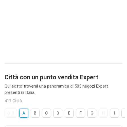
Città con un punto vendita Expert
Qui sotto troverai una panoramica di 505 negozi Expert
presenti in Italia.
417 Città
0-9
A
B
C
D
E
F
G
H
I