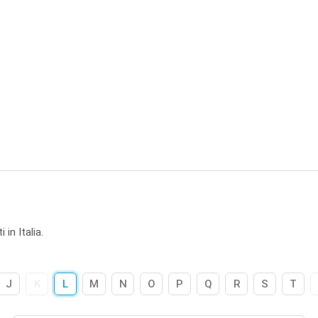
in Italia.
J
K
L
M
N
O
P
Q
R
S
T