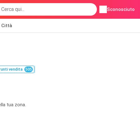
Sconosciuto
Città
unti vendita
505
lla tua zona.