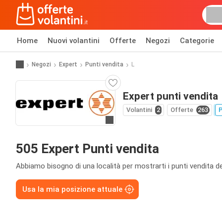
Home
Nuovi volantini
Offerte
Negozi
Categorie
Negozi
Expert
Punti vendita
L
Expert punti vendita
Volantini
2
Offerte
263
P
Vai al sito web
505 Expert Punti vendita
Abbiamo bisogno di una località per mostrarti i punti vendita de
Usa la mia posizione attuale