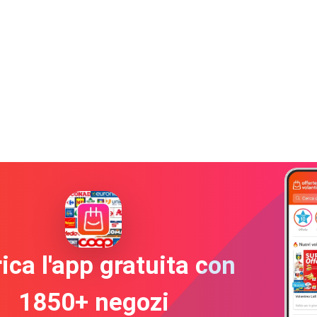
ica l'app gratuita con
1850+ negozi