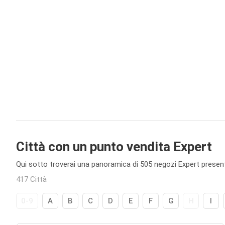
Città con un punto vendita Expert
Qui sotto troverai una panoramica di 505 negozi Expert presenti 
417 Città
0-9
A
B
C
D
E
F
G
H
I