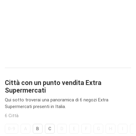
Città con un punto vendita Extra
Supermercati
Qui sotto troverai una panoramica di 6 negozi Extra
Supermercati presenti in Italia.
6 Città
0-9
A
B
C
D
E
F
G
H
I