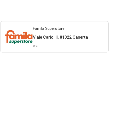
Famila Superstore
Viale Carlo III, 81022 Caserta
orari