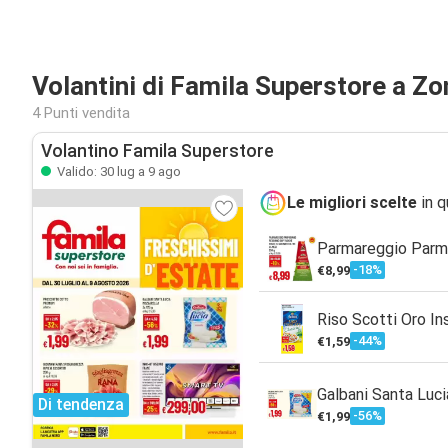
Volantini di Famila Superstore a Zo
4 Punti vendita
Volantino Famila Superstore
Valido: 30 lug a 9 ago
Le migliori scelte
in q
Parmareggio Parm
-18%
€8,99
Riso Scotti Oro In
-44%
€1,59
Galbani Santa Luc
Di tendenza
-56%
€1,99