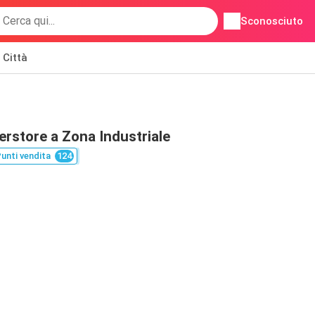
Sconosciuto
Città
erstore a Zona Industriale
unti vendita
124