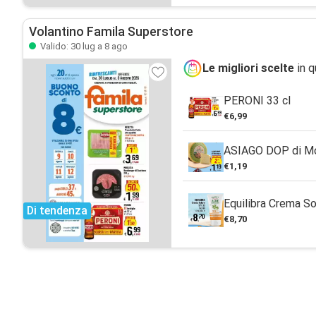
Volantino Famila Superstore
Valido: 30 lug a 8 ago
Le migliori scelte
in q
PERONI 33 cl
€6,99
ASIAGO DOP di M
€1,19
Equilibra Crema S
Di tendenza
€8,70