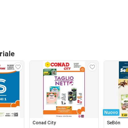
riale
Nuovo
Conad City
SeBón