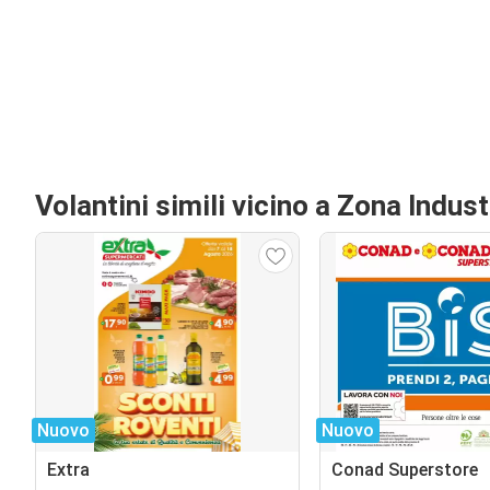
Volantini simili vicino a Zona Indust
Nuovo
Nuovo
Extra
Conad Superstore