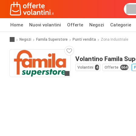
Home
Nuovi volantini
Offerte
Negozi
Categorie
Negozi
Famila Superstore
Punti vendita
Zona Industriale
Volantino Famila Sup
Volantini
4
Offerte
664
P
Vai al sito web