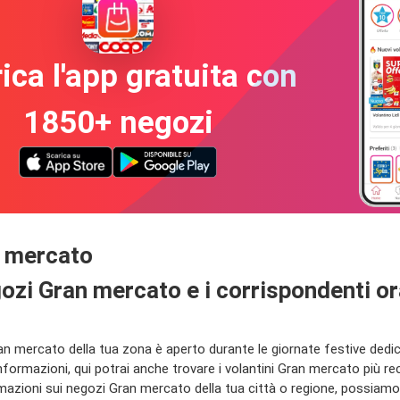
ica l'app gratuita con
1850+ negozi
an mercato
negozi Gran mercato e i corrispondenti or
 mercato della tua zona è aperto durante le giornate festive dedicat
nformazioni, qui potrai anche trovare i volantini Gran mercato più r
oni sui negozi Gran mercato della tua città o regione, possiamo in