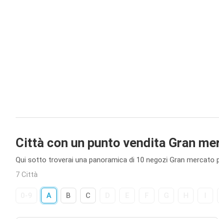
Città con un punto vendita Gran me
Qui sotto troverai una panoramica di 10 negozi Gran mercato pre
7 Città
0-9
A
B
C
D
E
F
G
H
I