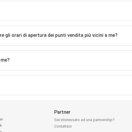
li orari di apertura dei punti vendita più vicini a me?
a me?
Partner
ter
Sei interessato ad una partnership?
ok
Contattaci
am