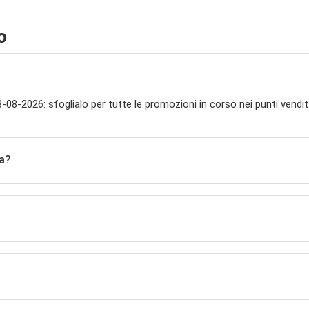
o
18-08-2026: sfoglialo per tutte le promozioni in corso nei punti vend
ra?