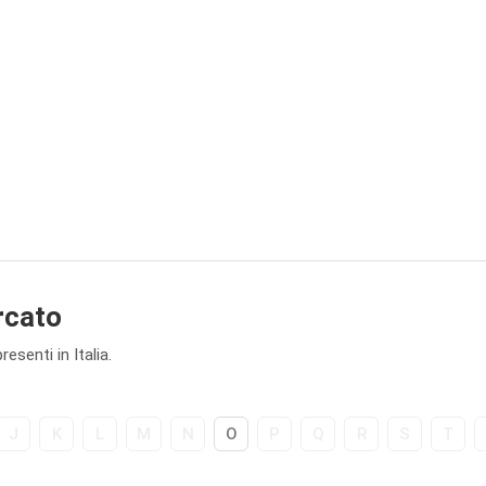
rcato
senti in Italia.
J
K
L
M
N
O
P
Q
R
S
T