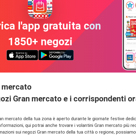
ica l'app gratuita con
1850+ negozi
an mercato
negozi Gran mercato e i corrispondenti or
 mercato della tua zona è aperto durante le giornate festive dedicat
nformazioni, qui potrai anche trovare i volantini Gran mercato più r
oni sui negozi Gran mercato della tua città o regione, possiamo in