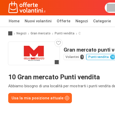
Home
Nuovi volantini
Offerte
Negozi
Categorie
Negozi
Gran mercato
Punti vendita
C
Gran mercato punti v
Volantini
1
Punti vendita
10
Vai al sito web
10 Gran mercato Punti vendita
Abbiamo bisogno di una località per mostrarti i punti vendita de
Usa la mia posizione attuale