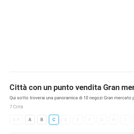
Città con un punto vendita Gran me
Qui sotto troverai una panoramica di 10 negozi Gran mercato pre
7 Città
0-9
A
B
C
D
E
F
G
H
I