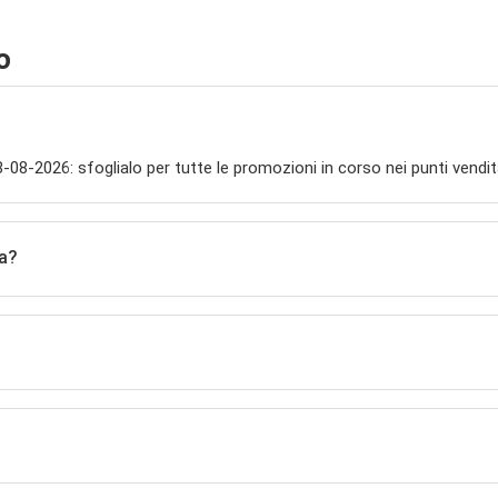
o
18-08-2026: sfoglialo per tutte le promozioni in corso nei punti vend
ra?