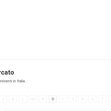
rcato
senti in Italia.
J
K
L
M
N
O
P
Q
R
S
T