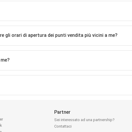
li orari di apertura dei punti vendita più vicini a me?
a me?
Partner
ter
Sei interessato ad una partnership?
ok
Contattaci
am