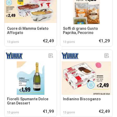
Cuore di Mamma Gelato
Soffi di grano Gusto
Affogato
Paprika, Pecorino
€2,49
€1,29
13 giorni
13 giorni
Fiorelli Spumante Dolce
Indianino Biscoganzo
Gran Dessert
€1,99
€2,49
13 giorni
13 giorni