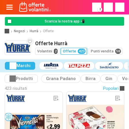
!
Scarica la nostra app 📲
Negozi
Hurrà
Offerte
Offerte Hurrà
Volantini
2
Offerte
423
Punti vendita
58
Marchi
Prodotti
Grana Padano
Birra
Gin
Vo
423 risultati
Popolari