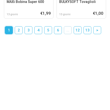
MAXi Bobina Super 600
BULKYSOFT Tovaglioli
€1,99
€1,00
13 giorni
13 giorni
1
2
3
4
5
6
...
12
13
>