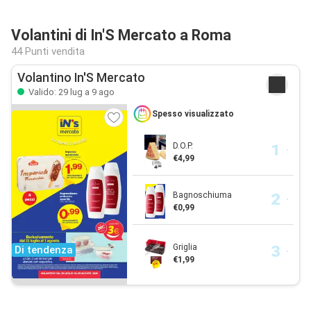
Volantini di In'S Mercato a Roma
44 Punti vendita
Volantino In'S Mercato
Valido: 29 lug a 9 ago
Spesso visualizzato
D.O.P.
€4,99
Bagnoschiuma
€0,99
Griglia
Di tendenza
€1,99