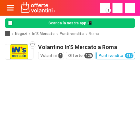
!
Scarica la nostra app 📲
Negozi
In'S Mercato
Punti vendita
Roma
Volantino In'S Mercato a Roma
Volantini
1
Offerte
126
Punti vendita
417