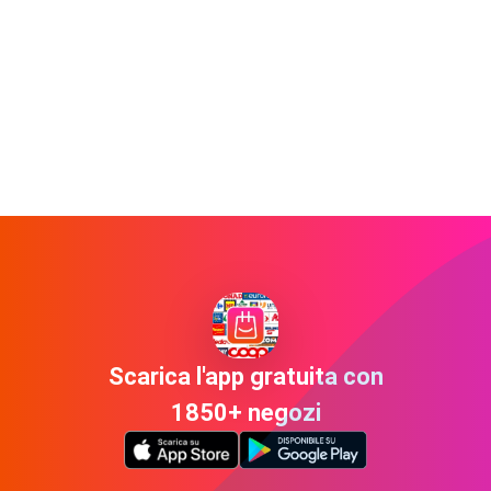
Scarica l'app gratuita con
1850+ negozi