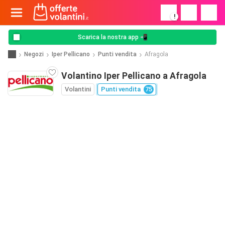
!
Scarica la nostra app 📲
Negozi
Iper Pellicano
Punti vendita
Afragola
Volantino Iper Pellicano a Afragola
Volantini
Punti vendita
75