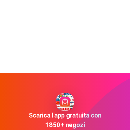
Scarica l'app gratuita con
1850+ negozi