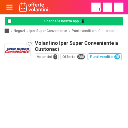
!
Scarica la nostra app 📲
Negozi
Iper Super Conveniente
Punti vendita
Custonaci
Volantino Iper Super Conveniente a
Custonaci
Volantini
2
Offerte
288
Punti vendita
25