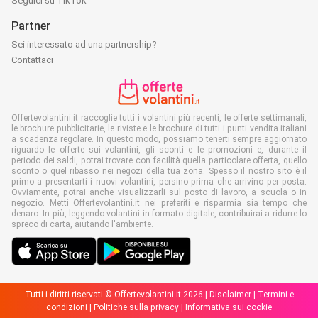
Seguici su TikTok
Partner
Sei interessato ad una partnership?
Contattaci
Offertevolantini.it raccoglie tutti i volantini più recenti, le offerte settimanali,
le brochure pubblicitarie, le riviste e le brochure di tutti i punti vendita italiani
a scadenza regolare. In questo modo, possiamo tenerti sempre aggiornato
riguardo le offerte sui volantini, gli sconti e le promozioni e, durante il
periodo dei saldi, potrai trovare con facilità quella particolare offerta, quello
sconto o quel ribasso nei negozi della tua zona. Spesso il nostro sito è il
primo a presentarti i nuovi volantini, persino prima che arrivino per posta.
Ovviamente, potrai anche visualizzarli sul posto di lavoro, a scuola o in
negozio. Metti Offertevolantini.it nei preferiti e risparmia sia tempo che
denaro. In più, leggendo volantini in formato digitale, contribuirai a ridurre lo
spreco di carta, aiutando l'ambiente.
Tutti i diritti riservati © Offertevolantini.it 2026 |
Disclaimer
|
Termini e
condizioni
|
Politiche sulla privacy
|
Informativa sui cookie