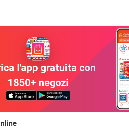
ica l'app gratuita con
1850+ negozi
online