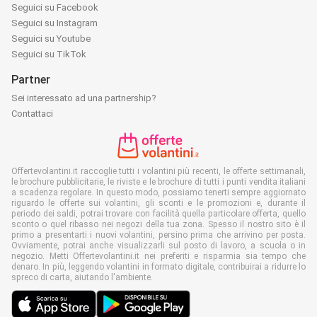
Seguici su Facebook
Seguici su Instagram
Seguici su Youtube
Seguici su TikTok
Partner
Sei interessato ad una partnership?
Contattaci
Offertevolantini.it raccoglie tutti i volantini più recenti, le offerte settimanali,
le brochure pubblicitarie, le riviste e le brochure di tutti i punti vendita italiani
a scadenza regolare. In questo modo, possiamo tenerti sempre aggiornato
riguardo le offerte sui volantini, gli sconti e le promozioni e, durante il
periodo dei saldi, potrai trovare con facilità quella particolare offerta, quello
sconto o quel ribasso nei negozi della tua zona. Spesso il nostro sito è il
primo a presentarti i nuovi volantini, persino prima che arrivino per posta.
Ovviamente, potrai anche visualizzarli sul posto di lavoro, a scuola o in
negozio. Metti Offertevolantini.it nei preferiti e risparmia sia tempo che
denaro. In più, leggendo volantini in formato digitale, contribuirai a ridurre lo
spreco di carta, aiutando l'ambiente.