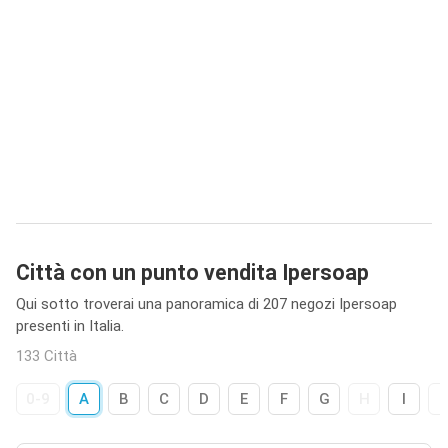
Città con un punto vendita Ipersoap
Qui sotto troverai una panoramica di 207 negozi Ipersoap
presenti in Italia.
133 Città
0-9
A
B
C
D
E
F
G
H
I