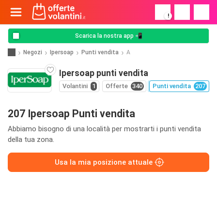
!
Scarica la nostra app 📲
Negozi
Ipersoap
Punti vendita
A
Ipersoap punti vendita
Volantini
1
Offerte
340
Punti vendita
207
207 Ipersoap Punti vendita
Abbiamo bisogno di una località per mostrarti i punti vendita
della tua zona.
Usa la mia posizione attuale