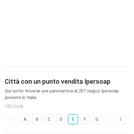
Città con un punto vendita Ipersoap
Qui sotto troverai una panoramica di 207 negozi Ipersoap
presenti in Italia.
133 Città
0-9
A
B
C
D
E
F
G
H
I