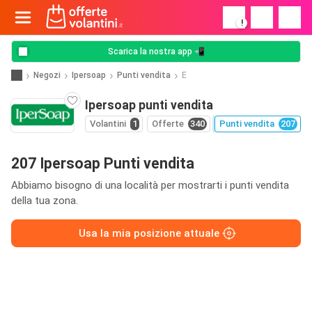
!
Scarica la nostra app 📲
Negozi
Ipersoap
Punti vendita
E
Ipersoap punti vendita
Volantini
1
Offerte
340
Punti vendita
207
207 Ipersoap Punti vendita
Abbiamo bisogno di una località per mostrarti i punti vendita
della tua zona.
Usa la mia posizione attuale