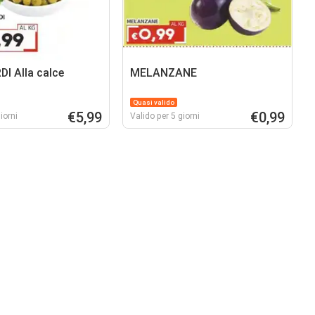
DI Alla calce
MELANZANE
Quasi valido
€5,99
€0,99
iorni
Valido per 5 giorni