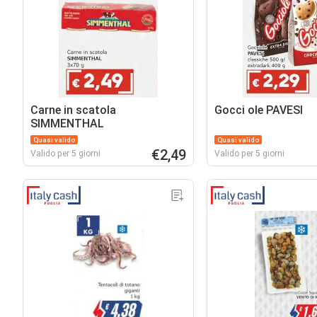
Carne in scatola
Gocci ole PAVESI
SIMMENTHAL
Quasi valido
Quasi valido
€2,49
Valido per 5 giorni
Valido per 5 giorni