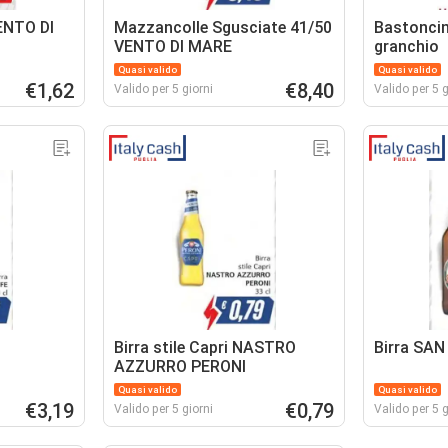
ENTO DI
Mazzancolle Sgusciate 41/50
Bastoncini
VENTO DI MARE
granchio
Quasi valido
Quasi valido
€1,62
€8,40
Valido per 5 giorni
Valido per 5 g
Birra stile Capri NASTRO
Birra SA
AZZURRO PERONI
Quasi valido
Quasi valido
€3,19
€0,79
Valido per 5 giorni
Valido per 5 g