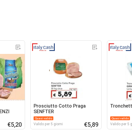
Prosciutto Cotto Praga
Tronchet
RENZI
SENFTER
Quasi valido
Quasi valido
€5,20
€5,89
Valido per 5 giorni
Valido per 5 g