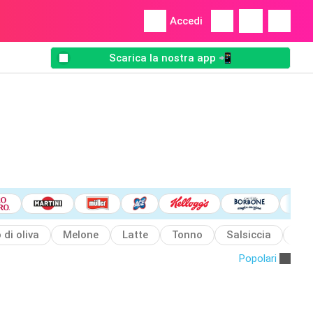
Accedi
Scarica la nostra app 📲
 di oliva
Melone
Latte
Tonno
Salsiccia
Coz
Popolari