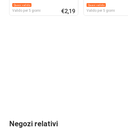
Quasi valido
Quasi valido
€2,19
Valido per 5 giorni
Valido per 5 giorni
Negozi relativi