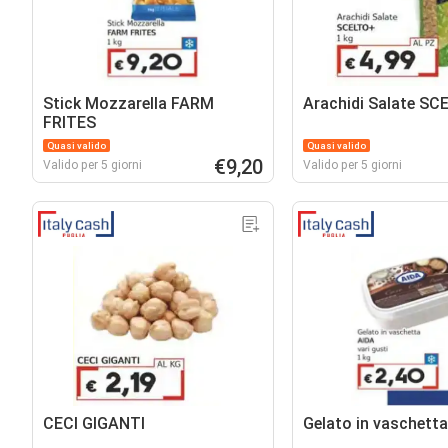
Stick Mozzarella FARM
Arachidi Salate SC
FRITES
Quasi valido
Quasi valido
€9,20
Valido per 5 giorni
Valido per 5 giorni
CECI GIGANTI
Gelato in vaschett