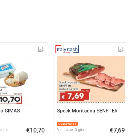
to GIMAS
Speck Montagna SENFTER
Quasi valido
€10,70
€7,69
iorni
Valido per 5 giorni