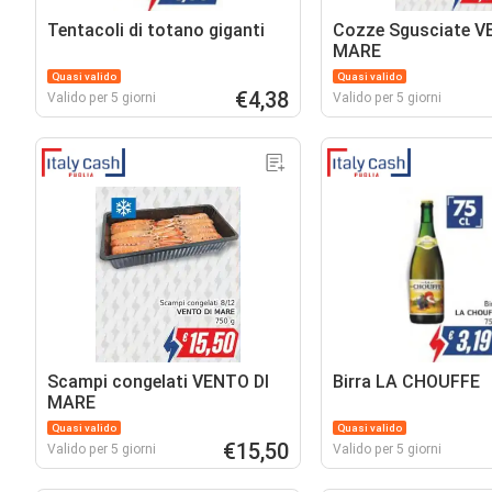
Tentacoli di totano giganti
Cozze Sgusciate V
MARE
Quasi valido
Quasi valido
€4,38
Valido per 5 giorni
Valido per 5 giorni
Scampi congelati VENTO DI
Birra LA CHOUFFE
MARE
Quasi valido
Quasi valido
€15,50
Valido per 5 giorni
Valido per 5 giorni