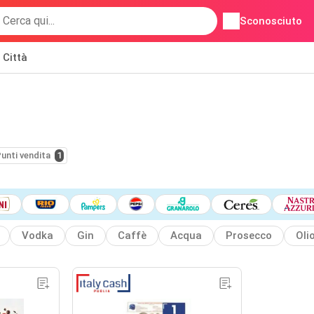
Sconosciuto
Città
unti vendita
1
Vodka
Gin
Caffè
Acqua
Prosecco
Olio