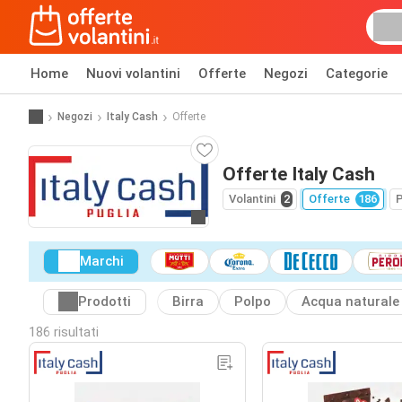
Home
Nuovi volantini
Offerte
Negozi
Categorie
Negozi
Italy Cash
Offerte
Offerte Italy Cash
Volantini
2
Offerte
186
P
Vai al sito web
Marchi
Prodotti
Birra
Polpo
Acqua naturale
186 risultati