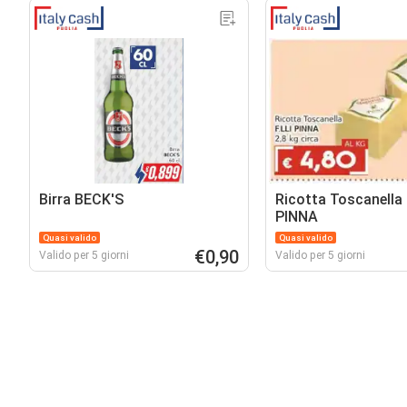
Birra BECK'S
Ricotta Toscanella 
PINNA
Quasi valido
Quasi valido
€0,90
Valido per 5 giorni
Valido per 5 giorni