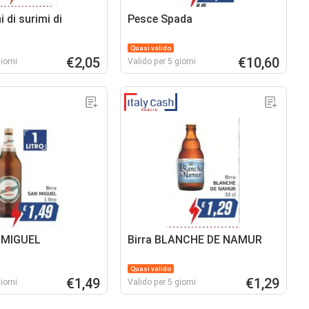
 di surimi di
Pesce Spada
Quasi valido
€2,05
€10,60
iorni
Valido per 5 giorni
N MIGUEL
Birra BLANCHE DE NAMUR
Quasi valido
€1,49
€1,29
iorni
Valido per 5 giorni