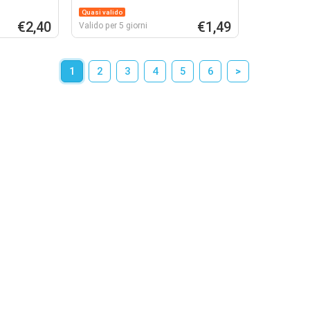
Quasi valido
€2,40
€1,49
Valido per 5 giorni
1
2
3
4
5
6
>