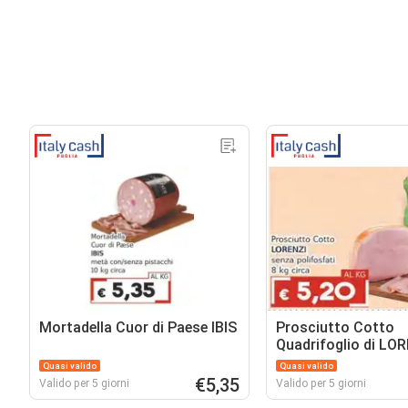
Mortadella Cuor di Paese IBIS
Prosciutto Cotto
Quadrifoglio di LO
Quasi valido
Quasi valido
€5,35
Valido per 5 giorni
Valido per 5 giorni