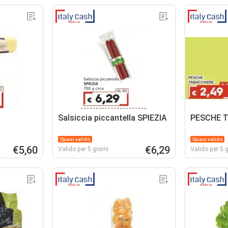
Salsiccia piccantella SPIEZIA
PESCHE 
Quasi valido
Quasi valido
€5,60
€6,29
Valido per 5 giorni
Valido per 5 g