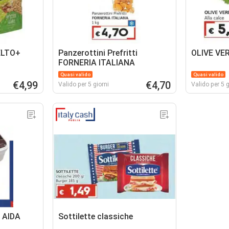
ELTO+
Panzerottini Prefritti
OLIVE VER
FORNERIA ITALIANA
Quasi valido
Quasi valido
€4,99
€4,70
Valido per 5 giorni
Valido per 5 g
a AIDA
Sottilette classiche