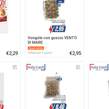
Vongole con guscio VENTO
DI MARE
Quasi valido
€2,29
€2,95
Valido per 5 giorni