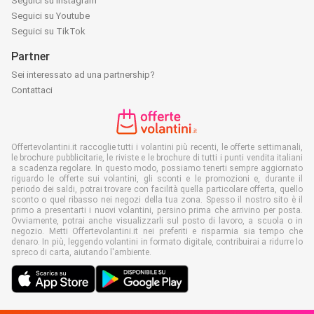
Seguici su Instagram
Seguici su Youtube
Seguici su TikTok
Partner
Sei interessato ad una partnership?
Contattaci
Offertevolantini.it raccoglie tutti i volantini più recenti, le offerte settimanali,
le brochure pubblicitarie, le riviste e le brochure di tutti i punti vendita italiani
a scadenza regolare. In questo modo, possiamo tenerti sempre aggiornato
riguardo le offerte sui volantini, gli sconti e le promozioni e, durante il
periodo dei saldi, potrai trovare con facilità quella particolare offerta, quello
sconto o quel ribasso nei negozi della tua zona. Spesso il nostro sito è il
primo a presentarti i nuovi volantini, persino prima che arrivino per posta.
Ovviamente, potrai anche visualizzarli sul posto di lavoro, a scuola o in
negozio. Metti Offertevolantini.it nei preferiti e risparmia sia tempo che
denaro. In più, leggendo volantini in formato digitale, contribuirai a ridurre lo
spreco di carta, aiutando l'ambiente.