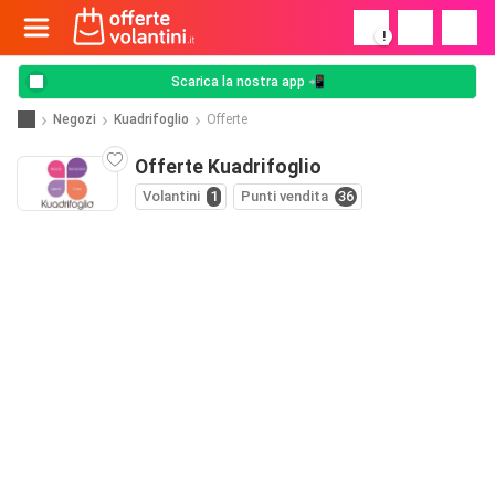
!
Scarica la nostra app 📲
Negozi
Kuadrifoglio
Offerte
Offerte Kuadrifoglio
Volantini
1
Punti vendita
36