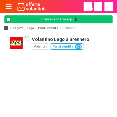
!
Scarica la nostra app 📲
Negozi
Lego
Punti vendita
Brennero
Volantino Lego a Brennero
Volantini
Punti vendita
361