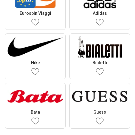
Eurospin Viaggi
Adidas
Nike
Bialetti
Bata
Guess