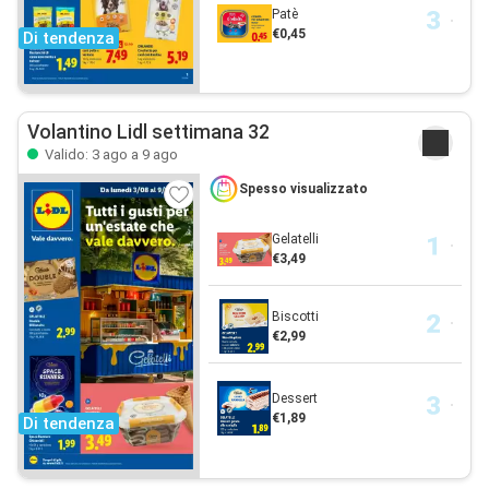
Patè
€0,45
Di tendenza
Volantino Lidl settimana 32
Valido: 3 ago a 9 ago
Spesso visualizzato
Gelatelli
€3,49
Biscotti
€2,99
Dessert
€1,89
Di tendenza