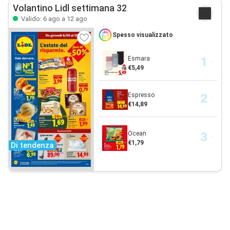
Volantino Lidl settimana 32
Valido: 6 ago a 12 ago
Spesso visualizzato
Esmara
€5,49
Espresso
€14,89
Ocean
€1,79
Di tendenza