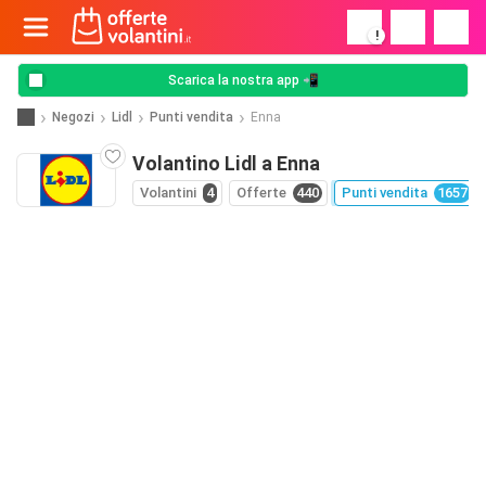
!
Scarica la nostra app 📲
Negozi
Lidl
Punti vendita
Enna
Volantino Lidl a Enna
Volantini
4
Offerte
440
Punti vendita
1657