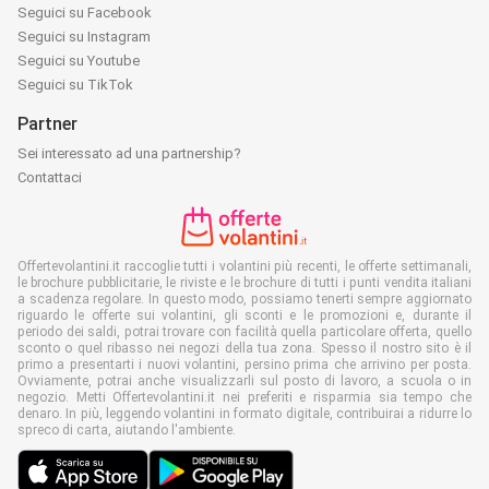
Seguici su Facebook
Seguici su Instagram
Seguici su Youtube
Seguici su TikTok
Partner
Sei interessato ad una partnership?
Contattaci
Offertevolantini.it raccoglie tutti i volantini più recenti, le offerte settimanali,
le brochure pubblicitarie, le riviste e le brochure di tutti i punti vendita italiani
a scadenza regolare. In questo modo, possiamo tenerti sempre aggiornato
riguardo le offerte sui volantini, gli sconti e le promozioni e, durante il
periodo dei saldi, potrai trovare con facilità quella particolare offerta, quello
sconto o quel ribasso nei negozi della tua zona. Spesso il nostro sito è il
primo a presentarti i nuovi volantini, persino prima che arrivino per posta.
Ovviamente, potrai anche visualizzarli sul posto di lavoro, a scuola o in
negozio. Metti Offertevolantini.it nei preferiti e risparmia sia tempo che
denaro. In più, leggendo volantini in formato digitale, contribuirai a ridurre lo
spreco di carta, aiutando l'ambiente.