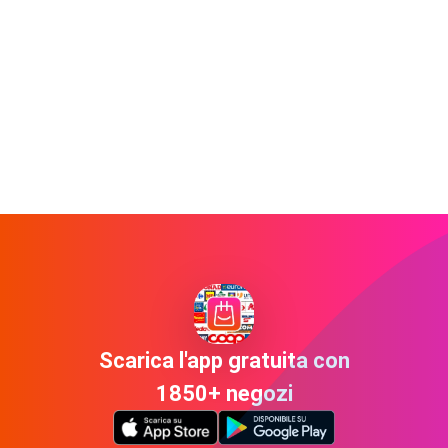
Scarica l'app gratuita con
1850+ negozi