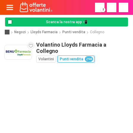
!
Scarica la nostra app 📲
Negozi
Lloyds Farmacia
Punti vendita
Collegno
Volantino Lloyds Farmacia a
Collegno
Volantini
Punti vendita
298