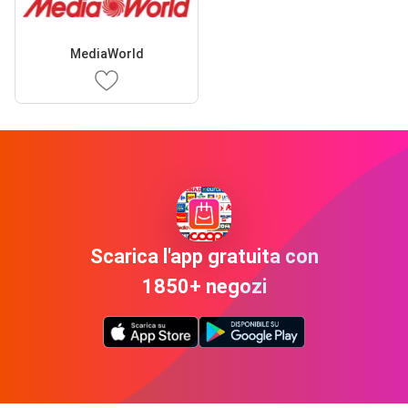
MediaWorld
Scarica l'app gratuita con
1850+ negozi