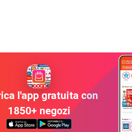
ica l'app gratuita con
1850+ negozi