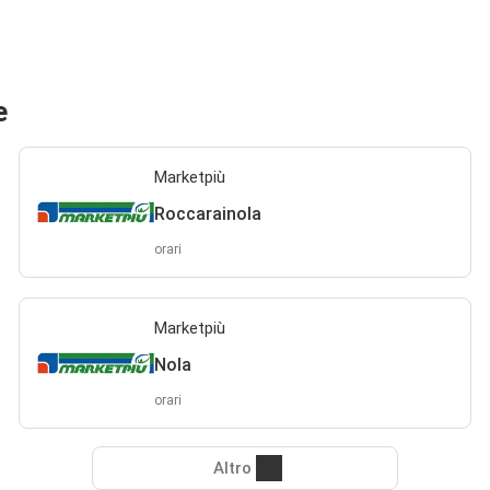
e
Marketpiù
Roccarainola
orari
Marketpiù
Nola
orari
Altro