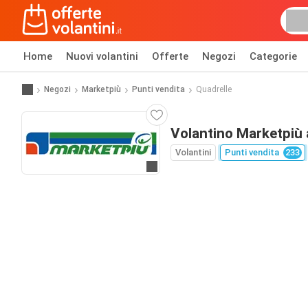
Home
Nuovi volantini
Offerte
Negozi
Categorie
Negozi
Marketpiù
Punti vendita
Quadrelle
Volantino Marketpiù 
Volantini
Punti vendita
233
Vai al sito web