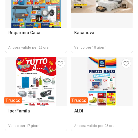
Risparmio Casa
Kasanova
Ancora valido per 23 ore
Valido per 18 giorni
Trucco
Trucco
IperFamila
ALDI
Valido per 17 giorni
Ancora valido per 23 ore