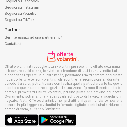
Seguici su Facebook
Seguici su Instagram
Seguici su Youtube
Seguici su TikTok
Partner
Sei interessato ad una partnership?
Contattaci
Offertevolantini.it raccoglie tutti i volantini più recenti, le offerte settimanali,
le brochure pubblicitarie, le riviste e le brochure di tutti i punti vendita italiani
a scadenza regolare. In questo modo, possiamo tenerti sempre aggiornato
riguardo le offerte sui volantini, gli sconti e le promozioni e, durante il
periodo dei saldi, potrai trovare con facilità quella particolare offerta, quello
sconto o quel ribasso nei negozi della tua zona. Spesso il nostro sito è il
primo a presentarti i nuovi volantini, persino prima che arrivino per posta.
Ovviamente, potrai anche visualizzarli sul posto di lavoro, a scuola o in
negozio. Metti Offertevolantini.it nei preferiti e risparmia sia tempo che
denaro. In più, leggendo volantini in formato digitale, contribuirai a ridurre lo
spreco di carta, aiutando l'ambiente.