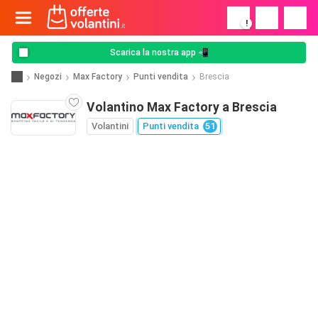
!
Scarica la nostra app 📲
Negozi
Max Factory
Punti vendita
Brescia
Volantino Max Factory a Brescia
Volantini
Punti vendita
51