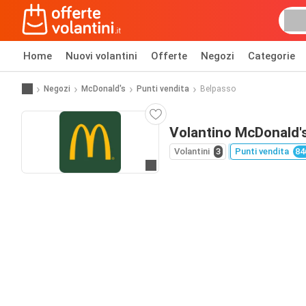
Home
Nuovi volantini
Offerte
Negozi
Categorie
Negozi
McDonald's
Punti vendita
Belpasso
Volantino McDonald'
Volantini
3
Punti vendita
84
Vai al sito web