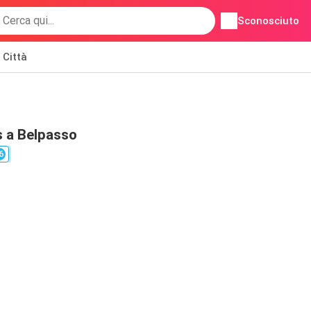
Sconosciuto
Città
s a Belpasso
6