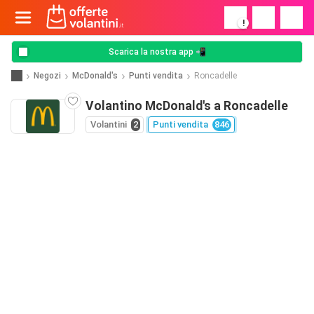
!
Scarica la nostra app 📲
Negozi
McDonald's
Punti vendita
Roncadelle
Volantino McDonald's a Roncadelle
Volantini
2
Punti vendita
846