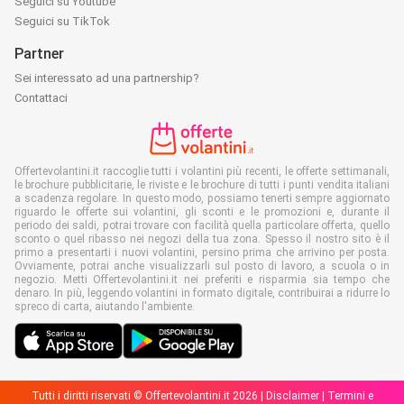
Seguici su Youtube
Seguici su TikTok
Partner
Sei interessato ad una partnership?
Contattaci
Offertevolantini.it raccoglie tutti i volantini più recenti, le offerte settimanali,
le brochure pubblicitarie, le riviste e le brochure di tutti i punti vendita italiani
a scadenza regolare. In questo modo, possiamo tenerti sempre aggiornato
riguardo le offerte sui volantini, gli sconti e le promozioni e, durante il
periodo dei saldi, potrai trovare con facilità quella particolare offerta, quello
sconto o quel ribasso nei negozi della tua zona. Spesso il nostro sito è il
primo a presentarti i nuovi volantini, persino prima che arrivino per posta.
Ovviamente, potrai anche visualizzarli sul posto di lavoro, a scuola o in
negozio. Metti Offertevolantini.it nei preferiti e risparmia sia tempo che
denaro. In più, leggendo volantini in formato digitale, contribuirai a ridurre lo
spreco di carta, aiutando l'ambiente.
Tutti i diritti riservati © Offertevolantini.it 2026 |
Disclaimer
|
Termini e