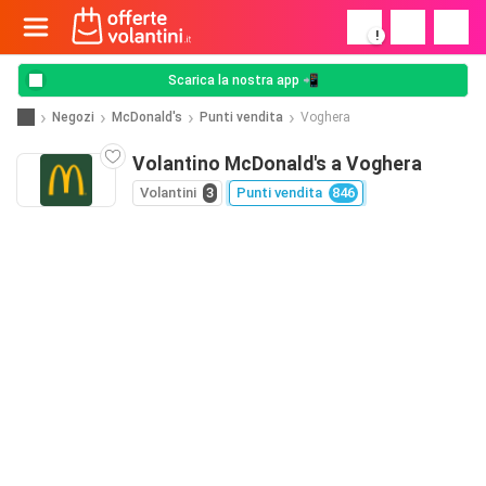
!
Scarica la nostra app 📲
Negozi
McDonald's
Punti vendita
Voghera
Volantino McDonald's a Voghera
Volantini
3
Punti vendita
846