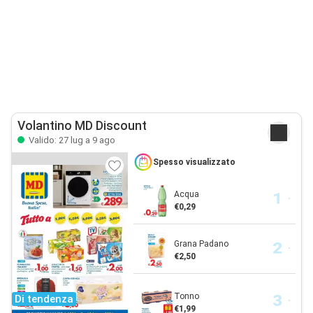
Volantino MD Discount
Valido: 27 lug a 9 ago
Spesso visualizzato
Acqua
€0,29
Grana Padano
€2,50
Tonno
Di tendenza
€1,99