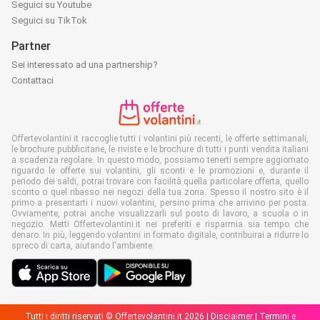
Seguici su Youtube
Seguici su TikTok
Partner
Sei interessato ad una partnership?
Contattaci
Offertevolantini.it raccoglie tutti i volantini più recenti, le offerte settimanali,
le brochure pubblicitarie, le riviste e le brochure di tutti i punti vendita italiani
a scadenza regolare. In questo modo, possiamo tenerti sempre aggiornato
riguardo le offerte sui volantini, gli sconti e le promozioni e, durante il
periodo dei saldi, potrai trovare con facilità quella particolare offerta, quello
sconto o quel ribasso nei negozi della tua zona. Spesso il nostro sito è il
primo a presentarti i nuovi volantini, persino prima che arrivino per posta.
Ovviamente, potrai anche visualizzarli sul posto di lavoro, a scuola o in
negozio. Metti Offertevolantini.it nei preferiti e risparmia sia tempo che
denaro. In più, leggendo volantini in formato digitale, contribuirai a ridurre lo
spreco di carta, aiutando l'ambiente.
Tutti i diritti riservati © Offertevolantini.it 2026 |
Disclaimer
|
Termini e