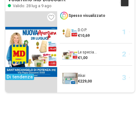
Valido: 28 lug a 9 ago
Spesso visualizzato
D.O.P.
€10,69
Le specia...
€1,00
Akai
Di tendenza
€229,00