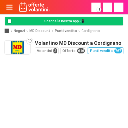
!
Scarica la nostra app 📲
Negozi
MD Discount
Punti vendita
Cordignano
Volantino MD Discount a Cordignano
Volantini
3
Offerte
616
Punti vendita
767