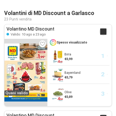
Volantini di MD Discount a Garlasco
23 Punti vendita
Volantino MD Discount
Valido: 10 ago a 23 ago
Spesso visualizzato
Birra
€0,99
Bayernland
€0,79
Olive
Quasi valido
€0,89
Volantino MD Discount