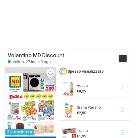
Volantino MD Discount
Valido: 27 lug a 9 ago
Spesso visualizzato
Acqua
€0,29
Grana Padano
€2,50
Tonno
Di tendenza
€1,99