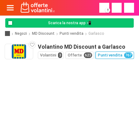
!
Scarica la nostra app 📲
Negozi
MD Discount
Punti vendita
Garlasco
Volantino MD Discount a Garlasco
Volantini
3
Offerte
623
Punti vendita
767