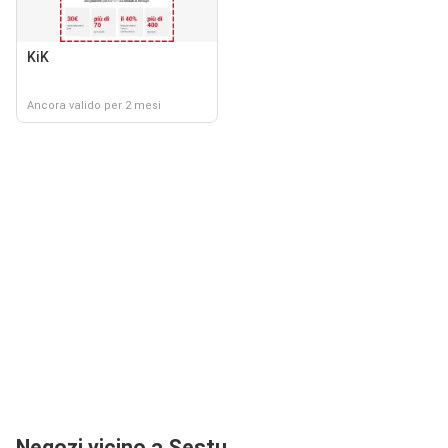
KiK
Ancora valido per 2 mesi
Negozi vicino a Sestu