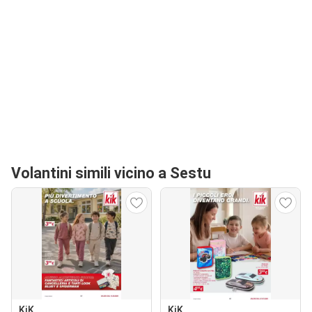
Volantini simili vicino a Sestu
KiK
KiK