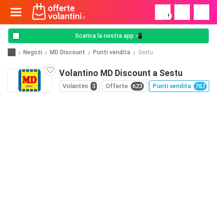
!
Scarica la nostra app 📲
Negozi
MD Discount
Punti vendita
Sestu
Volantino MD Discount a Sestu
Volantini
3
Offerte
623
Punti vendita
767