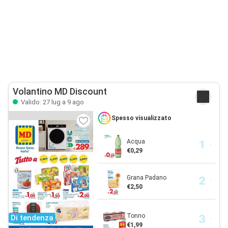
Volantino MD Discount
Valido: 27 lug a 9 ago
Spesso visualizzato
Acqua
€0,29
Grana Padano
€2,50
Tonno
Di tendenza
€1,99