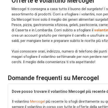
Offerte e volantino Mercogel
Mercogel ti consegna a casa tutto il buono del surgelato! I s
assortimento di prodotti. Corri a sfogliare i volantini, non p
Da Mercogel trovi solo il meglio dei generi alimentari surgelati
Pesce, pizza, gastronomia sfiziosa, gelati, pasticceria, carne
di Caserta e in Lombardia. Corri subito a sfogliare il
volanti
crea un account gratuito per riempire il carrello e usufruire
saldi, per mangiare bene e preparare subito le ricette più sfiz
Vuoi conoscere orari, indirizzo, numero di telefono dei punti
magari sfogliare il volantino settimanale per non perdere 
cerchi. Il meglio della convenienza ti sta aspettando!
Domande frequenti su Mercogel
Dove posso trovare il volantino Mercogel più recente 
Il volantino
Mercogel
più recente lo sfogli direttamente su 
sempre il volantino in corso con tutte le offerte della setti