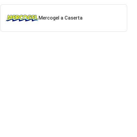
Mercogel a Caserta