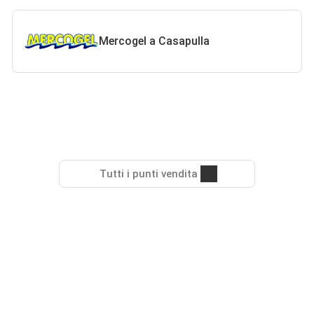
Mercogel a Casapulla
Tutti i punti vendita