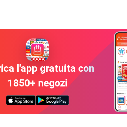
ica l'app gratuita con
1850+ negozi