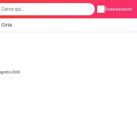
Sconosciuto
Città
 agosto 2026