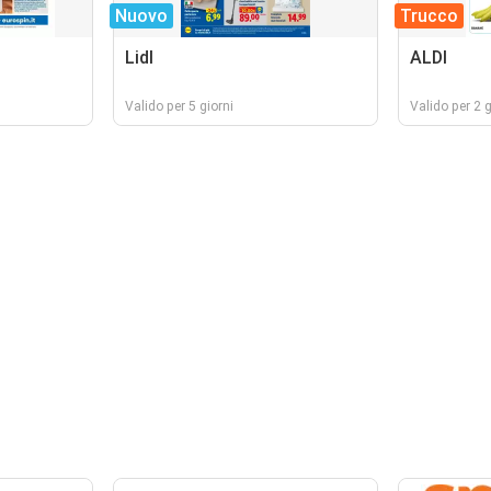
Nuovo
Trucco
Lidl
ALDI
Valido per 5 giorni
Valido per 2 g