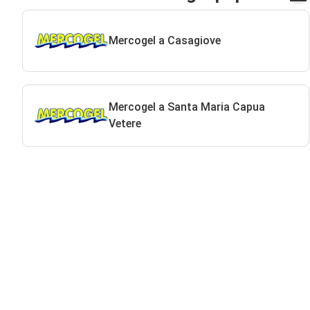
Mercogel a Casagiove
Mercogel a Santa Maria Capua
Vetere