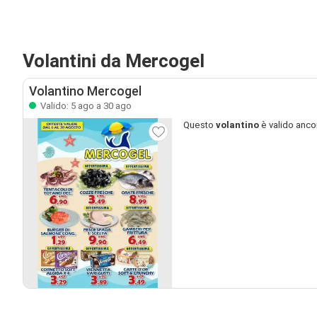
Volantini da Mercogel
Volantino Mercogel
Valido: 5 ago a 30 ago
Questo
volantino
è valido anco