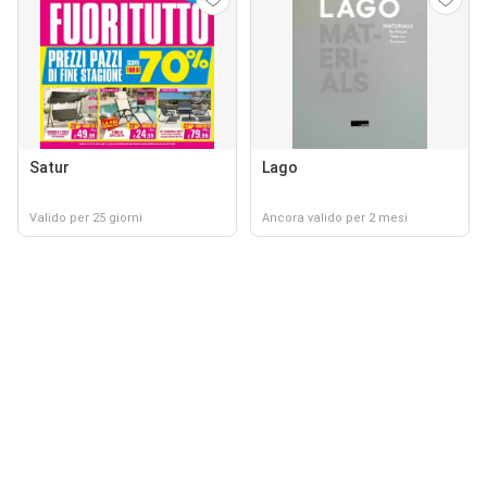
Satur
Lago
Valido per 25 giorni
Ancora valido per 2 mesi